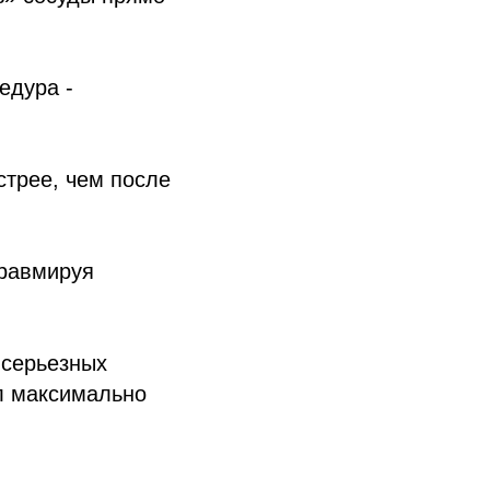
едура -
стрее, чем после
травмируя
 серьезных
л максимально