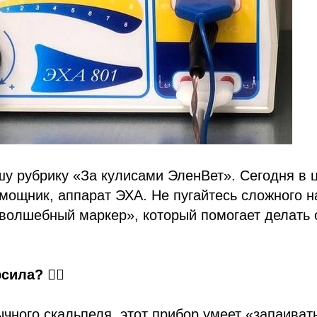
у рубрику «За кулисами ЭленВет». Сегодня в 
мощник, аппарат ЭХА. Не пугайтесь сложного н
«волшебный маркер», который помогает делать 
рсила?
🦸‍♂️
ычного скальпеля, этот прибор умеет «запаиват