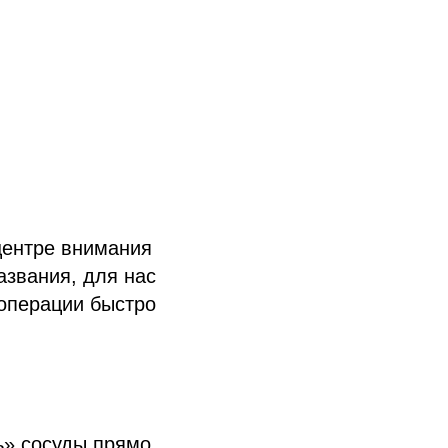
центре внимания
азвания, для нас
операции быстро
ь» сосуды прямо