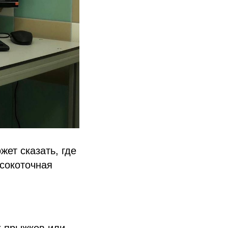
жет сказать, где
сокоточная
х прыжков или