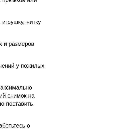
 игрушку, нитку
х и размеров
енений у пожилых
максимально
ий снимок на
но поставить
аботьтесь о