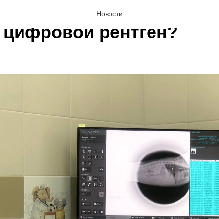
роблему насквозь: заче
Новости
 цифровой рентген?