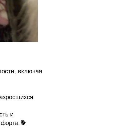
лости, включая
разросшихся
сть и
мфорта 🐕